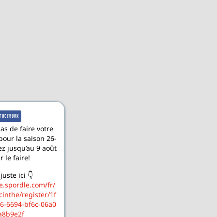
FACEBOOK
as de faire votre
pour la saison 26-
ez jusqu’au 9 août
r le faire!
juste ici 👇
e.spordle.com/fr/
inthe/register/1f
6-6694-bf6c-06a0
a8b9e2f