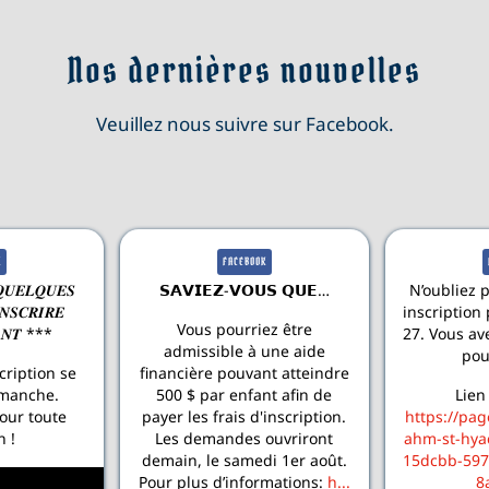
Nos dernières nouvelles
Veuillez nous suivre sur Facebook.
K
FACEBOOK
𝑼𝑬𝑳𝑸𝑼𝑬𝑺
𝗦𝗔𝗩𝗜𝗘𝗭-𝗩𝗢𝗨𝗦 𝗤𝗨𝗘…
N’oubliez p
𝑵𝑺𝑪𝑹𝑰𝑹𝑬
inscription 
Vous pourriez être
𝑨𝑵𝑻 ***
27. Vous av
admissible à une aide
pou
cription se
financière pouvant atteindre
imanche.
500 $ par enfant afin de
Lien 
our toute
payer les frais d'inscription.
https://pag
n !
Les demandes ouvriront
ahm-st-hyac
demain, le samedi 1er août.
15dcbb-597
Pour plus d’informations:
h...
8