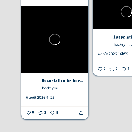
hockeymineursthyacinthe
4 août 2026 16h59
2
2
0
Association de hockey mineur de Saint-Hyacinthe
hockeymineursthyacinthe
6 août 2026 9h25
9
3
0