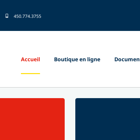
450.774.3755
Accueil
Boutique en ligne
Document