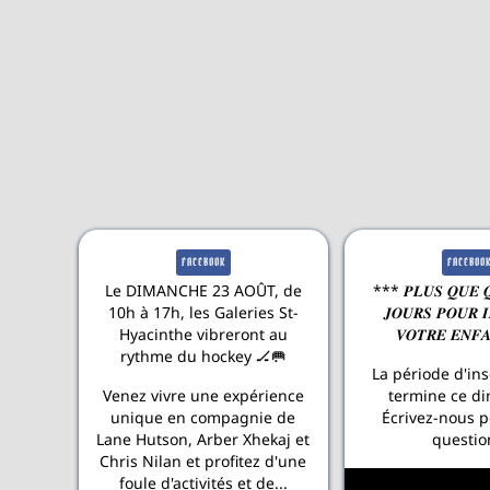
FACEBOOK
FACEBOO
Le DIMANCHE 23 AOÛT, de
*** 𝑷𝑳𝑼𝑺 𝑸𝑼𝑬 
10h à 17h, les Galeries St-
𝑱𝑶𝑼𝑹𝑺 𝑷𝑶𝑼𝑹 𝑰
Hyacinthe vibreront au
𝑽𝑶𝑻𝑹𝑬 𝑬𝑵𝑭
rythme du hockey 🏒🥅
La période d'ins
Venez vivre une expérience
termine ce d
unique en compagnie de
Écrivez-nous p
Lane Hutson, Arber Xhekaj et
questio
Chris Nilan et profitez d'une
foule d'activités et de...