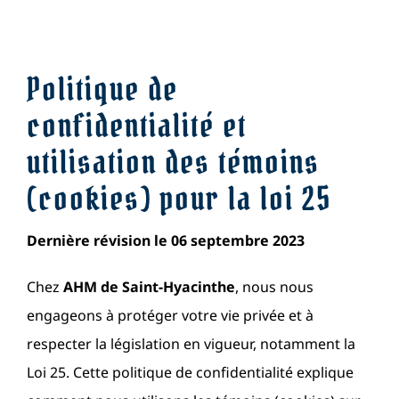
Documentations
Politique de
Liste des tournois
confidentialité et
utilisation des témoins
Liens utiles
(cookies) pour la loi 25
Politique de la loi 25
Dernière révision le 06 septembre 2023
Politique de la loi 42
Chez
AHM de Saint-Hyacinthe
, nous nous
engageons à protéger votre vie privée et à
Contact
respecter la législation en vigueur, notamment la
Loi 25. Cette politique de confidentialité explique