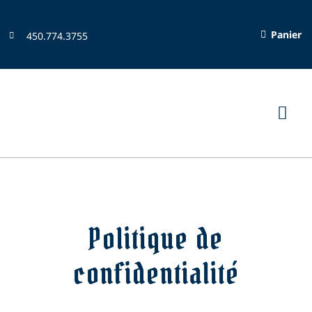
Passer
au
Panier
450.774.3755
contenu
Navi
à
Accueil
basc
Boutique en ligne
Politique de
Inscriptions
confidentialité
Organisation