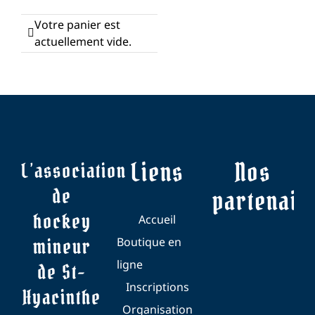
Votre panier est
Documentations
actuellement vide.
Liste des tournois
Liens utiles
Liens
Nos
L’association
Politique de la loi 25
de
partenair
Politique de la loi 42
hockey
Accueil
mineur
Boutique en
Contact
ligne
de St-
Inscriptions
Hyacinthe
Organisation